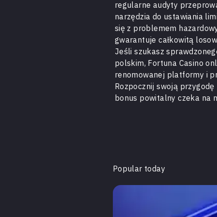
regularne audyty przeprowad
narzędzia do ustawiania li
się z problemem hazardowym
gwarantuje całkowitą losow
Jeśli szukasz sprawdzonego
polskim, Fortuna Casino onl
renomowanej platformy i prz
Rozpocznij swoją przygodę z
bonus powitalny czeka na 
Popular today