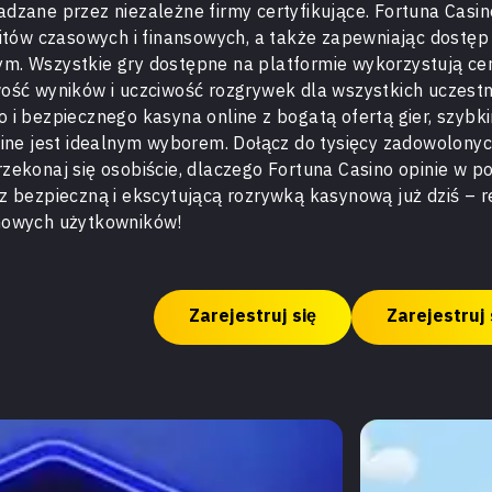
zane przez niezależne firmy certyfikujące. Fortuna Casino
mitów czasowych i finansowych, a także zapewniając dostę
. Wszystkie gry dostępne na platformie wykorzystują cer
ość wyników i uczciwość rozgrywek dla wszystkich uczestn
 i bezpiecznego kasyna online z bogatą ofertą gier, szybk
ine jest idealnym wyborem. Dołącz do tysięcy zadowolonych 
ekonaj się osobiście, dlaczego Fortuna Casino opinie w po
 bezpieczną i ekscytującą rozrywką kasynową już dziś – re
nowych użytkowników!
Zarejestruj się
Zarejestruj 