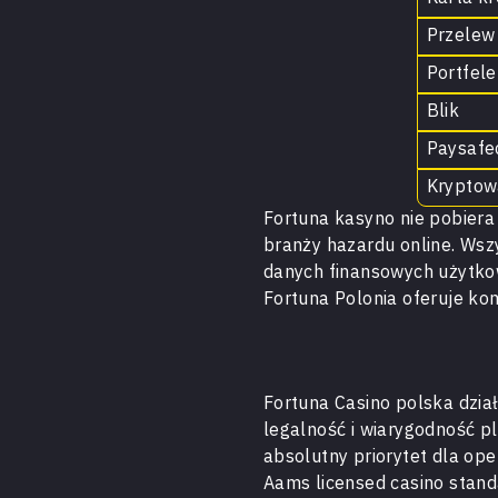
Przelew
Portfele
Blik
Paysafe
Kryptow
Fortuna kasyno nie pobiera
branży hazardu online. Wsz
danych finansowych użytkow
Fortuna Polonia oferuje ko
Fortuna Casino polska dzia
legalność i wiarygodność p
absolutny priorytet dla op
Aams licensed casino stan