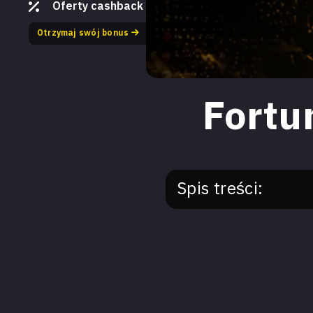
Oferty cashback
Otrzymaj swój bonus
Fortu
Spis treści: