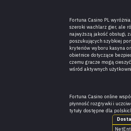
Fortuna Casino PL wyróżnia
szeroki wachlarz gier, ale 
najwyższą jakość obsługi, 
poszukujących szybkiej pom
kryteriów wyboru kasyna on
obietnice dotyczące bezpie
czemu gracze mogą cieszyć 
wśród aktywnych użytkown
Fortuna Casino online wspó
płynność rozgrywki i uczci
tytuły dostępne dla polskic
Dosta
NetEnt