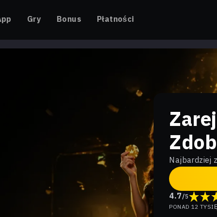
App
Gry
Bonus
Płatności
Zarej
Zdob
Najbardziej 
4.7
/
5
PONAD 12 TYSI