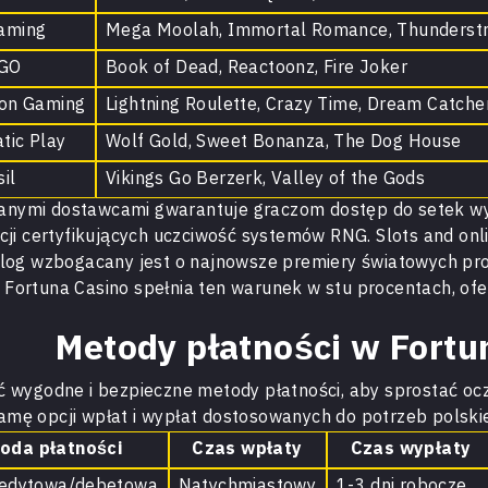
aming
Mega Moolah, Immortal Romance, Thunderstr
 GO
Book of Dead, Reactoonz, Fire Joker
ion Gaming
Lightning Roulette, Crazy Time, Dream Catche
tic Play
Wolf Gold, Sweet Bonanza, The Dog House
il
Vikings Go Berzerk, Valley of the Gods
ymi dostawcami gwarantuje graczom dostęp do setek wysok
ucji certyfikujących uczciwość systemów RNG. Slots and on
alog wzbogacany jest o najnowsze premiery światowych prod
Fortuna Casino spełnia ten warunek w stu procentach, ofe
Metody płatności w Fortu
ć wygodne i bezpieczne metody płatności, aby sprostać o
mę opcji wpłat i wypłat dostosowanych do potrzeb polski
oda płatności
Czas wpłaty
Czas wypłaty
redytowa/debetowa
Natychmiastowy
1-3 dni robocze