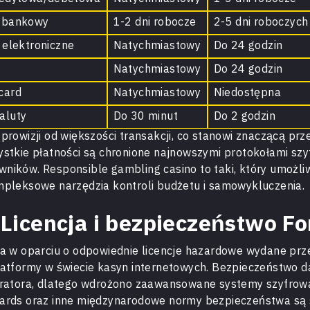
 bankowy
1-2 dni robocze
2-5 dni roboczych
 elektroniczne
Natychmiastowy
Do 24 godzin
Natychmiastowy
Do 24 godzin
card
Natychmiastowy
Niedostępna
aluty
Do 30 minut
Do 2 godzin
 prowizji od większości transakcji, co stanowi znaczącą 
ystkie płatności są chronione najnowszymi protokołami sz
ników. Responsible gambling casino to taki, który umożli
mpleksowe narzędzia kontroli budżetu i samowykluczenia.
Licencja i bezpieczeństwo Fo
ła w oparciu o odpowiednie licencje hazardowe wydane prz
latformy w świecie kasyn internetowych. Bezpieczeństwo 
eratora, dlatego wdrożono zaawansowane systemy szyfrowa
dards oraz inne międzynarodowe normy bezpieczeństwa są s