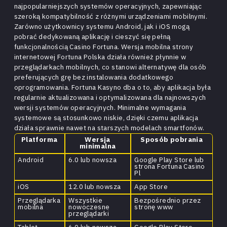
najpopularniejszych systemów operacyjnych, zapewniając
szeroką kompatybilność z różnymi urządzeniami mobilnymi.
Zarówno użytkownicy systemu Android, jak i iOS mogą
pobrać dedykowaną aplikację i cieszyć się pełną
funkcjonalnością Casino Fortuna. Wersja mobilna strony
internetowej Fortuna Polska działa również płynnie w
przeglądarkach mobilnych, co stanowi alternatywę dla osób
preferujących grę bez instalowania dodatkowego
oprogramowania. Fortuna Kasyno dba o to, aby aplikacja była
regularnie aktualizowana i optymalizowana dla najnowszych
wersji systemów operacyjnych. Minimalne wymagania
systemowe są stosunkowo niskie, dzięki czemu aplikacja
działa sprawnie nawet na starszych modelach smartfonów.
Platforma
Wersja
Sposób pobrania
minimalna
Android
6.0 lub nowsza
Google Play Store lub
strona Fortuna Casino
Pl
iOS
12.0 lub nowsza
App Store
Przeglądarka
Wszystkie
Bezpośrednio przez
mobilna
nowoczesne
stronę www
przeglądarki