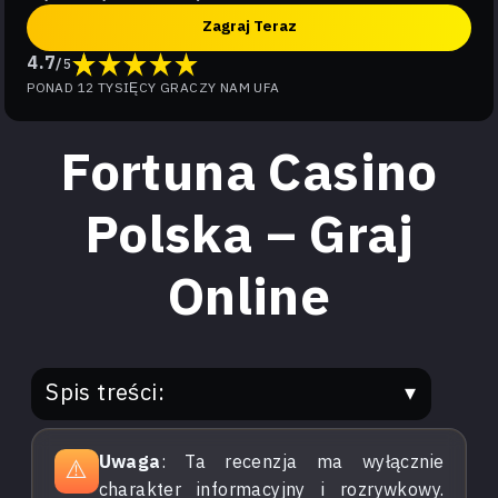
Zagraj Teraz
4.7
/
5
PONAD 12 TYSIĘCY GRACZY NAM UFA
Fortuna Casino
Polska – Graj
Online
Spis treści:
Uwaga
: Ta recenzja ma wyłącznie
⚠️
charakter informacyjny i rozrywkowy.