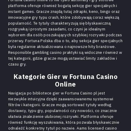
Fortuna Casino online to nie tylko automaty i gry stołowe –
platforma oferuje również bogatą sekcję gier specjalnych i
instant games. Gracze znajdą tutaj zdrapki, keno, bingo oraz
innowacyjne gry typu crash, które zdobywają coraz większą
popularność. Te tytuły charakteryzują się błyskawiczną
rozgrywką i prostymi zasadami, co czyni je idealnym
wyborem dla osób poszukujących szybkiej rozrywki podczas
przerwy. Fortuna Polska dba o to, aby sekcja gier specjalnych
była regularnie aktualizowana o najnowsze hity branżowe.
Responsible gambling casino praktyki są widoczne również w
tej kategorii, gdzie gracze mogą ustawiać limity zakładów i
czasu gry.
Kategorie Gier w Fortuna Casino
Online
Navigacja po bibliotece gier w Fortuna Casino pl jest
niezwykle intuicyjna dzięki zaawansowanemu systemowi
filtrów i kategorii. Gracze mogą sortować tytuły według
dostawcy, typu gry, popularności czy nowości, co znacznie
ułatwia znalezienie ulubionej rozrywki. Platforma oferuje
również funkcję wyszukiwania, która pozwala błyskawicznie
odnaleźć konkretny tytuł po nazwie. Aams licensed casino