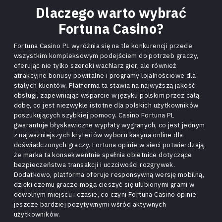
Dlaczego warto wybrać
Fortuna Casino?
Fortuna Casino PL wyróżnia się na tle konkurencji przede
wszystkim kompleksowym podejściem do potrzeb graczy,
oferując nie tylko szeroki wachlarz gier, ale również
atrakcyjne bonusy powitalne i programy lojalnościowe dla
stałych klientów. Platforma ta stawia na najwyższą jakość
obsługi, zapewniając wsparcie w języku polskim przez całą
dobę, co jest niezwykle istotne dla polskich użytkowników
poszukujących szybkiej pomocy. Casino Fortuna PL
gwarantuje błyskawiczne wypłaty wygranych, co jest jednym
z najważniejszych kryteriów wyboru kasyna online dla
doświadczonych graczy. Fortuna opinie w sieci potwierdzają,
że marka ta konsekwentnie spełnia obietnice dotyczące
bezpieczeństwa transakcji i uczciwości rozgrywek.
Dodatkowo, platforma oferuje responsywną wersję mobilną,
dzięki czemu gracze mogą cieszyć się ulubionymi grami w
dowolnym miejscu i czasie, co czyni Fortuna Casino opinie
jeszcze bardziej pozytywnymi wśród aktywnych
użytkowników.