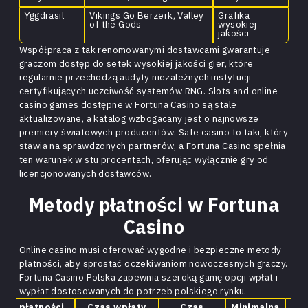
Yggdrasil
Vikings Go Berzerk, Valley
Grafika
of the Gods
wysokiej
jakości
Współpraca z tak renomowanymi dostawcami gwarantuje
graczom dostęp do setek wysokiej jakości gier, które
regularnie przechodzą audyty niezależnych instytucji
certyfikujących uczciwość systemów RNG. Slots and online
casino games dostępne w Fortuna Casino są stale
aktualizowane, a katalog wzbogacany jest o najnowsze
premiery światowych producentów. Safe casino to taki, który
stawia na sprawdzonych partnerów, a Fortuna Casino spełnia
ten warunek w stu procentach, oferując wyłącznie gry od
licencjonowanych dostawców.
Metody płatności w Fortuna
Casino
Online casino musi oferować wygodne i bezpieczne metody
płatności, aby sprostać oczekiwaniom nowoczesnych graczy.
Fortuna Casino Polska zapewnia szeroką gamę opcji wpłat i
wypłat dostosowanych do potrzeb polskiego rynku.
oda płatności
Czas wpłaty
Czas
Minimalna
Op