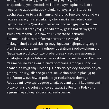
to legendarna przygoda w starożytnym Egipcie z
ekspandującymi symbolami i darmowymi spinami, która
regularnie zapewnia spektakularne wygrane. Starburst
zachwyca prostotą i dynamiką, oferując funkcję re-spinów z
rozszerzającymi się dzikami, która może wypełnić całe
bębny. Gonzo’s Quest wprowadza innowacyjny mechanizm
lawin zamiast tradycyjnych obrotów, gdzie każda wygrana
zwiększa mnożnik do nawet 15x wartości zakładu.
Fortuna Casino to platforma stworzona z myślą o
maksymalnej satysfakcji graczy, łącząca najlepsze tytuły z
branży z bezpiecznym i odpowiedzialnym środowiskiem gry.
Niezależnie od tego, czy preferujesz klasyczne automaty,
strategiczne gry stołowe czy szybkie instant games, Fortuna
Casino online zapewni Ci niezapomniane emocje i uczciwe
szanse na wygraną. Dołącz już dziś do tysięcy zadowolonych
graczy i odkryj, dlaczego Fortuna Casino opinie plasują tę
platformę w czołówce polskiego rynku hazardowego.
Rozpocznij swoją przygodę z najlepszymi grami kasynowymi i
przekonaj się osobiście, co sprawia, że Fortuna Polska to
synonim wysokiej jakości rozrywki online.