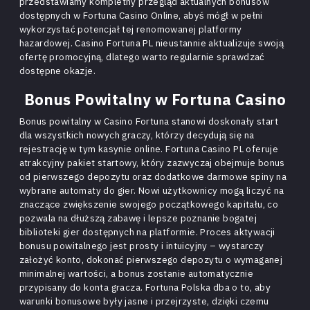
przedstawiamy kompletny przegląd aktualnych bonusów
dostępnych w Fortuna Casino Online, abyś mógł w pełni
wykorzystać potencjał tej renomowanej platformy
hazardowej. Casino Fortuna PL nieustannie aktualizuje swoją
ofertę promocyjną, dlatego warto regularnie sprawdzać
dostępne okazje.
Bonus Powitalny w Fortuna Casino
Bonus powitalny w Casino Fortuna stanowi doskonały start
dla wszystkich nowych graczy, którzy decydują się na
rejestrację w tym kasynie online. Fortuna Casino PL oferuje
atrakcyjny pakiet startowy, który zazwyczaj obejmuje bonus
od pierwszego depozytu oraz dodatkowe darmowe spiny na
wybrane automaty do gier. Nowi użytkownicy mogą liczyć na
znaczące zwiększenie swojego początkowego kapitału, co
pozwala na dłuższą zabawę i lepsze poznanie bogatej
biblioteki gier dostępnych na platformie. Proces aktywacji
bonusu powitalnego jest prosty i intuicyjny – wystarczy
założyć konto, dokonać pierwszego depozytu o wymaganej
minimalnej wartości, a bonus zostanie automatycznie
przypisany do konta gracza. Fortuna Polska dba o to, aby
warunki bonusowe były jasne i przejrzyste, dzięki czemu