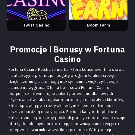
Twist Casino
Boom Farm
Play now
Play now
Promocje i Bonusy w Fortuna
Casino
Fortuna Casino Polska to marka, która konsekwentnie stawia
na atrakcyjne promocje i bogaty program lojalnościowy,
dzięki czemu gracze mogą maksymalnie zwiększyć swoje
szanse na wygraną. Oferta bonusowa Fortuna Casino
obejmuje zarówno hojne pakiety powitalne dla nowych
użytkowników, jak i regularne promocje dla stałych klientów,
które sprawiają, że rozrywka w tym kasynie online jest
jeszcze bardziej ekscytująca. Fortuna kasyno to platforma,
która rozumie potrzeby polskich graczy i dostosowuje swoje
oferty do lokalnych preferencji, zapewniając uczciwą grę i
przejrzyste warunki wszystkich promocji. W tej sekcji