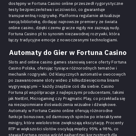
dostępny w Fortuna Casino online przeszedł rygorystyczne
testy bezpieczeństwa i uczciwości, co gwarantuje
transparentną rozgrywkę. Platforma regularnie aktualizuje
swoją bibliotekę, dodając najnowsze premiery ze świata
online casino, dzięki czemu gracze nigdy nie zaznają nudy.
Fortuna Casino pl to synonim niezawodnej rozrywki, która
łączy tradycyjne emocje z nowoczesnymi technologiami.
Automaty do Gier w Fortuna Casino
Slots and online casino games stanowią serce oferty Fortuna
Casino Polska, oferując tysiące różnorodnych tematów i
mechanik rozgrywki. Od klasycznych automatów owocowych
po zaawansowane sloty wideo z kilkudziesięcioma liniami
wygrywającymi – każdy znajdzie coś dla siebie. Casino
Fortuna pl współpracuje z najlepszymi producentami, takimi
jak NetEnt, Microgaming czy Pragmatic Play, co przekłada się
na niezapomniane doświadczenia wizualne i dźwiękowe.
Automaty w Fortuna Casino online oferują różnorodne
funkcje bonusowe, od darmowych spinów po interaktywne
minigry, które wielokrotnie zwiększają ekscytację. Procenty
RTP w większości slotów oscylują między 95% a 98%, co
stawia Fortuna opinie wśród najbardziej korzystnych dla